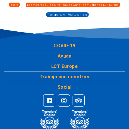
Inicio
Las mejores guías turísticas de Canarias y España | LCT Europe
Transporte en Fuerteventura
COVID-19
Ayuda
LCT Europe
Trabaja con nosotros
Social