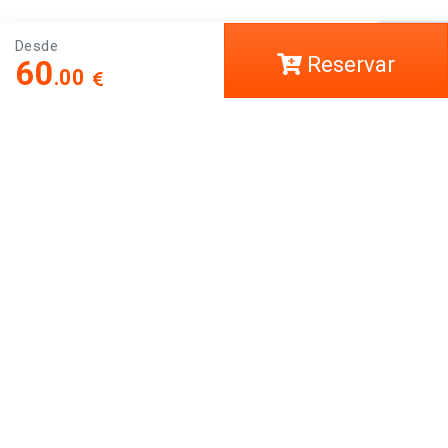
Desde
Reservar
60
.00
COVID-19
Ayuda
LCT Europe
Trabaja con nosotros
Social
Déjanos tu comentario