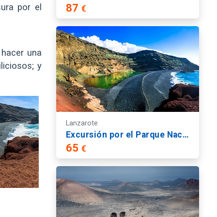
ura por el
87
€
 hacer una
iciosos; y
Lanzarote
Excursión por el Parque Nacional de Timanfaya, El Golfo y la Geria - Ruta Sur
65
€