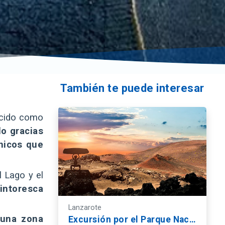
También te puede interesar
ocido como
do gracias
únicos que
l Lago y el
intoresca
Lanzarote
 una zona
Excursión por el Parque Nacional de Timanfaya y Jameos del Agua - Gran Tour