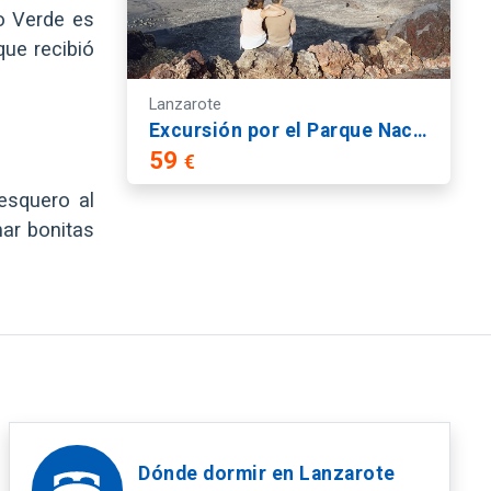
o Verde es
que recibió
Lanzarote
Excursión por el Parque Nacional de Timanfaya - Ruta Corta por el Sur de Lanzarote
59
€
esquero al
mar bonitas
Dónde dormir en Lanzarote