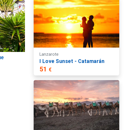
Lanzarote
ue
Mirador del Río
Isl
I Love Sunset - Catamarán
51
€