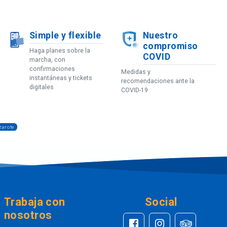
Simple y flexible
Nuestro
compromiso
Haga planes sobre la
COVID
marcha, con
confirmaciones
Medidas y
instantáneas y tickets
recomendaciones ante la
digitales
COVID-19
zarote
Trabaja con
Social
nosotros