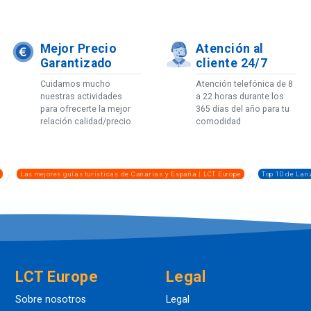
Mejor Precio
Atención al
Garantizado
cliente 24/7
Cuidamos mucho
Atención telefónica de 8
nuestras actividades
a 22 horas durante los
para ofrecerte la mejor
365 días del año para tu
relación calidad/precio
comodidad
Las mejores guías turísticas de Canarias y España | LCT Europe
Top 10 de Lan
LCT Europe
Legal
Sobre nosotros
Legal