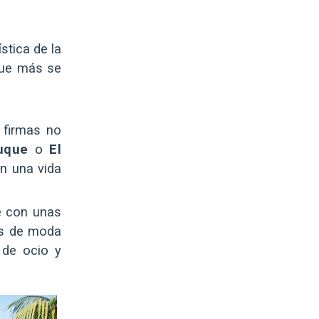
stica de la
que más se
 firmas no
uque
o
El
én una vida
re con unas
as de moda
 de ocio y