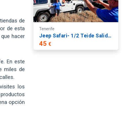
 tiendas de
or de esta
Tenerife
Jeep Safari- 1/2 Teide Salida desde zona Sur
 que hacer
45
€
fe. En este
e miles de
calles.
isites los
 productos
uena opción