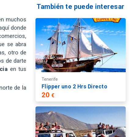
También te puede interesar
nen muchos
 aquí donde
 comercios,
ue se abra
as, otro de
os de darte
ncia
en tus
Tenerife
Flipper uno 2 Hrs Directo
norte de la
20
€