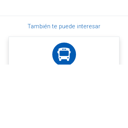
También te puede interesar
Transporte en Gran Canaria
MEDIOS DE TRANSPORTE RECOMENDADOS Alquier de
coche: Es una de las opciones más confo...