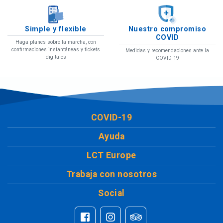
Simple y flexible
Nuestro compromiso
COVID
Haga planes sobre la marcha, con
confirmaciones instantáneas y tickets
Medidas y recomendaciones ante la
digitales
COVID-19
COVID-19
Ayuda
LCT Europe
Trabaja con nosotros
Social