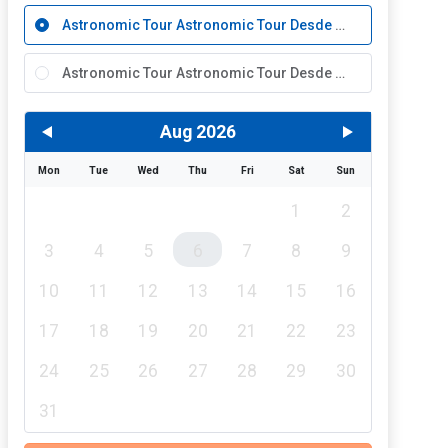
Astronomic Tour Astronomic Tour Desde Zona Sur
Astronomic Tour Astronomic Tour Desde Zona Norte
Aug 2026
Mon
Tue
Wed
Thu
Fri
Sat
Sun
1
2
3
4
5
6
7
8
9
10
11
12
13
14
15
16
17
18
19
20
21
22
23
24
25
26
27
28
29
30
31